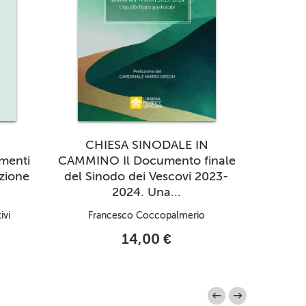
CHIESA SINODALE IN
«IL S
menti
CAMMINO Il Documento finale
MANO» 
zione
del Sinodo dei Vescovi 2023-
2017 
2024. Una...
ivi
Francesco Coccopalmerio
Benedet
14,00 €