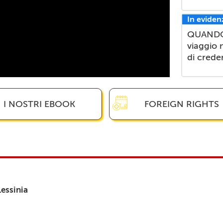
In eviden
QUANDO 
viaggio 
di crede
I NOSTRI EBOOK
FOREIGN RIGHTS
Lessinia