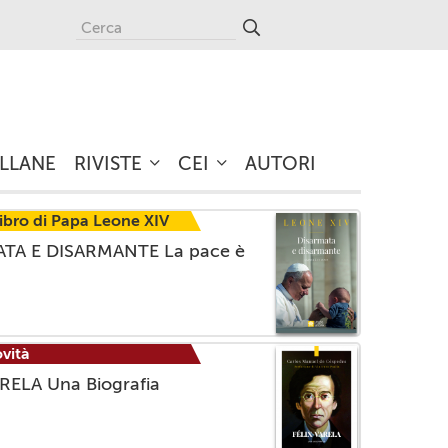
LLANE
RIVISTE
CEI
AUTORI
libro di Papa Leone XIV
TA E DISARMANTE La pace è
vità
RELA Una Biografia