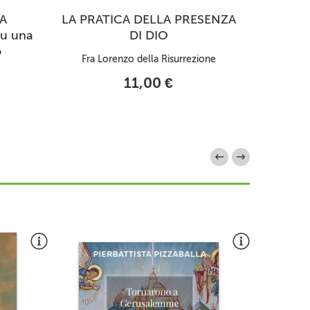
A
LA PRATICA DELLA PRESENZA
FRATE
su una
DI DIO
monac
o
Fra Lorenzo della Risurrezione
Thomas Ge
11,00 €