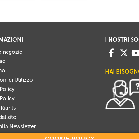
MAZIONI
I NOSTRI SO
ro negozio
aci
mo
HAI BISOGN
ni di Utilizzo
 Policy
Policy
 Rights
el sito
i alla Newsletter
viti dalla Newsletter
COOKIE POLICY