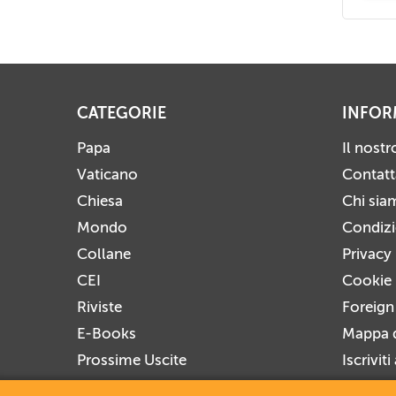
CATEGORIE
INFOR
Papa
Il nost
Vaticano
Contatt
Chiesa
Chi sia
Mondo
Condizio
Collane
Privacy
CEI
Cookie 
Riviste
Foreign
E-Books
Mappa d
Prossime Uscite
Iscrivit
Disiscri