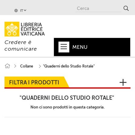
IT
Credere è
MENU
comunicare
HOME
Collane
"Quaderni dello Studio Rotale"
+
PAPA
FILTRA I PRODOTTI
+
VATICANO
"QUADERNI DELLO STUDIO ROTALE"
+
CHIESA
Non ci sono prodotti in questa categoria.
+
MONDO
+
COLLANE