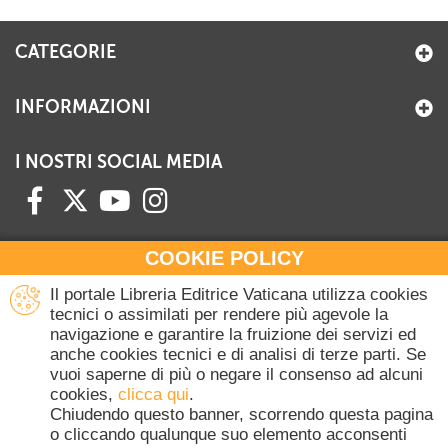
+
RIVISTE
CATEGORIE
+
CEI
AUTORI VARI
INFORMAZIONI
I NOSTRI SOCIAL MEDIA
COOKIE POLICY
HAI BISOGNO DI INFORMAZIONI?
Il portale Libreria Editrice Vaticana utilizza cookies
Contattaci all'Ufficio Commerciale
tecnici o assimilati per rendere più agevole la
navigazione e garantire la fruizione dei servizi ed
+39 06 698 45780
anche cookies tecnici e di analisi di terze parti. Se
Lunedì-Giovedì 8-16.30
vuoi saperne di più o negare il consenso ad alcuni
Venerdì 8-14
cookies,
clicca qui
.
(Escluse festività Vaticane)
Chiudendo questo banner, scorrendo questa pagina
o cliccando qualunque suo elemento acconsenti