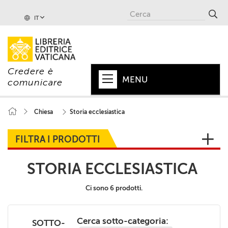
IT
Credere è
MENU
comunicare
HOME
Chiesa
Storia ecclesiastica
+
PAPA
FILTRA I PRODOTTI
+
VATICANO
STORIA ECCLESIASTICA
+
CHIESA
Ci sono 6 prodotti.
+
MONDO
+
COLLANE
Cerca sotto-categoria:
SOTTO-