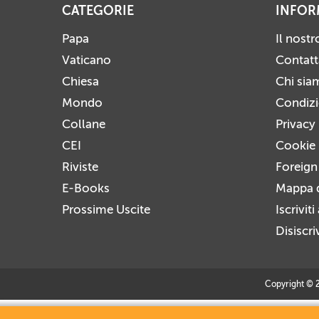
CATEGORIE
INFOR
Papa
Il nost
Vaticano
Contatt
Chiesa
Chi sia
Mondo
Condizio
Collane
Privacy
CEI
Cookie 
Riviste
Foreign
E-Books
Mappa d
Prossime Uscite
Iscrivit
Disiscri
Copyright © 20