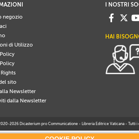
MAZIONI
I NOSTRI SO
ro negozio
aci
mo
HAI BISOGN
ni di Utilizzo
 Policy
Policy
 Rights
el sito
i alla Newsletter
viti dalla Newsletter
20-2026 Dicasterium pro Communicatione - Libreria Editrice Vaticana - Tutti i dir
COOKIE POLICY