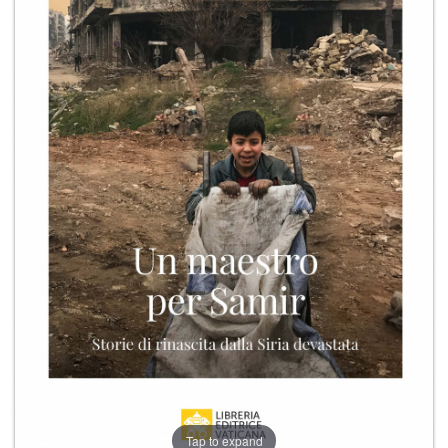
+
RIVISTE
+
CEI
AUTORI VARI
Tap to expand