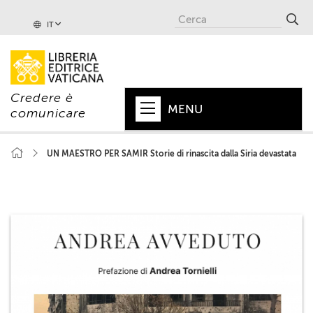
IT
Credere è
MENU
comunicare
HOME
UN MAESTRO PER SAMIR Storie di rinascita dalla Siria devastata
+
PAPA
+
VATICANO
+
CHIESA
+
MONDO
+
COLLANE