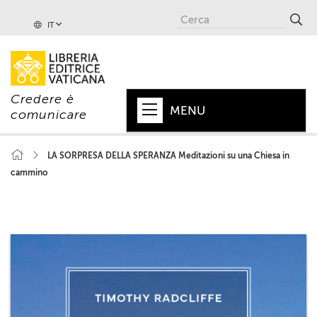
IT
Credere è
MENU
comunicare
HOME
LA SORPRESA DELLA SPERANZA Meditazioni su una Chiesa in
cammino
+
PAPA
+
VATICANO
+
CHIESA
+
MONDO
+
COLLANE