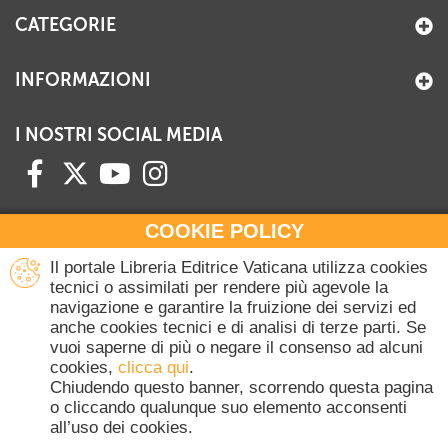
CATEGORIE
INFORMAZIONI
I NOSTRI SOCIAL MEDIA
COOKIE POLICY
HAI BISOGNO DI INFORMAZIONI?
Il portale Libreria Editrice Vaticana utilizza cookies
Contattaci all'Ufficio Commerciale
tecnici o assimilati per rendere più agevole la
navigazione e garantire la fruizione dei servizi ed
+39 06 698 45780
anche cookies tecnici e di analisi di terze parti. Se
Lunedì-Giovedì 8-16.30
vuoi saperne di più o negare il consenso ad alcuni
Venerdì 8-14
cookies,
clicca qui
.
(Escluse festività Vaticane)
Chiudendo questo banner, scorrendo questa pagina
o cliccando qualunque suo elemento acconsenti
all’uso dei cookies.
Copyright © 2020-2026 Dicasterium pro Communicatione - Libreria Editrice