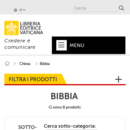
IT
Credere è
MENU
comunicare
HOME
Chiesa
Bibbia
+
PAPA
FILTRA I PRODOTTI
+
VATICANO
BIBBIA
+
CHIESA
Ci sono 8 prodotti.
+
MONDO
+
COLLANE
Cerca sotto-categoria:
SOTTO-