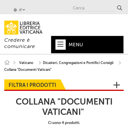
IT
Credere è
MENU
comunicare
HOME
Vaticano
Dicasteri, Congregazioni e Pontifici Consigli
Collana "Documenti Vaticani"
+
PAPA
+
VATICANO
FILTRA I PRODOTTI
+
CHIESA
COLLANA "DOCUMENTI
+
MONDO
VATICANI"
+
COLLANE
Ci sono 4 prodotti.