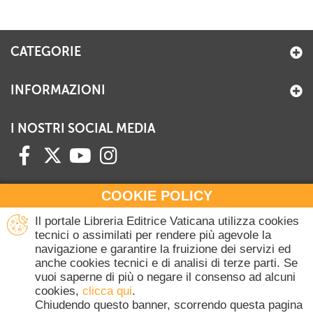
CATEGORIE
INFORMAZIONI
I NOSTRI SOCIAL MEDIA
COOKIE POLICY
HAI BISOGNO DI INFORMAZIONI?
Il portale Libreria Editrice Vaticana utilizza cookies
Contattaci all'Ufficio Commerciale
tecnici o assimilati per rendere più agevole la
navigazione e garantire la fruizione dei servizi ed
+39 06 698 45780
anche cookies tecnici e di analisi di terze parti. Se
Lunedì-Giovedì 8-16.30
vuoi saperne di più o negare il consenso ad alcuni
Venerdì 8-14
cookies,
clicca qui
.
(Escluse festività Vaticane)
Chiudendo questo banner, scorrendo questa pagina