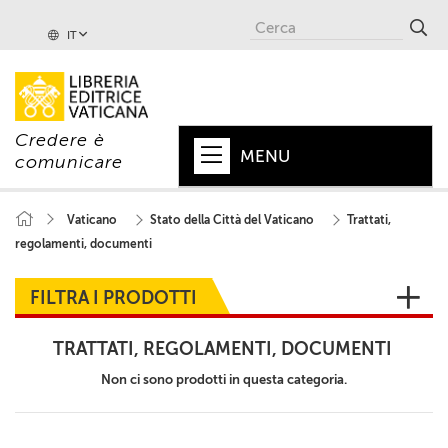
IT
Credere è
MENU
comunicare
HOME
Vaticano
Stato della Città del Vaticano
Trattati,
regolamenti, documenti
+
PAPA
+
VATICANO
FILTRA I PRODOTTI
+
CHIESA
TRATTATI, REGOLAMENTI, DOCUMENTI
+
MONDO
Non ci sono prodotti in questa categoria.
+
COLLANE