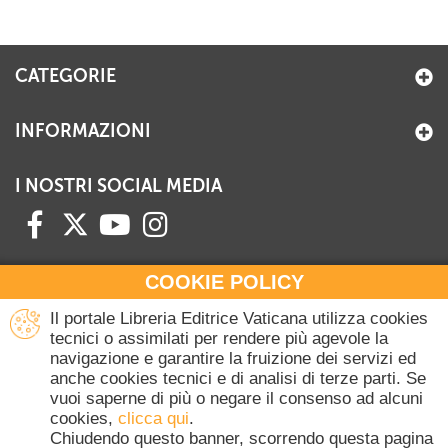
+
RIVISTE
+
CEI
CATEGORIE
AUTORI VARI
INFORMAZIONI
I NOSTRI SOCIAL MEDIA
COOKIE POLICY
HAI BISOGNO DI INFORMAZIONI?
Il portale Libreria Editrice Vaticana utilizza cookies
Contattaci all'Ufficio Commerciale
tecnici o assimilati per rendere più agevole la
navigazione e garantire la fruizione dei servizi ed
+39 06 698 45780
anche cookies tecnici e di analisi di terze parti. Se
Lunedì-Giovedì 8-16.30
vuoi saperne di più o negare il consenso ad alcuni
Venerdì 8-14
cookies,
clicca qui
.
(Escluse festività Vaticane)
Chiudendo questo banner, scorrendo questa pagina