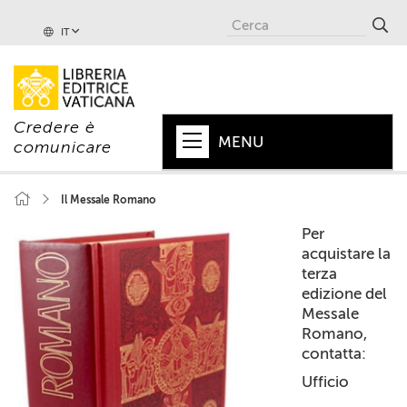
IT
Credere è
MENU
comunicare
HOME
Il Messale Romano
+
PAPA
Per
acquistare la
+
VATICANO
terza
edizione del
+
CHIESA
Messale
Romano,
+
MONDO
contatta:
Ufficio
+
COLLANE