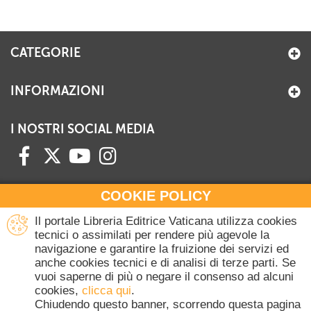
+
RIVISTE
+
CEI
CATEGORIE
AUTORI VARI
INFORMAZIONI
I NOSTRI SOCIAL MEDIA
COOKIE POLICY
HAI BISOGNO DI INFORMAZIONI?
Il portale Libreria Editrice Vaticana utilizza cookies
Contattaci all'Ufficio Commerciale
tecnici o assimilati per rendere più agevole la
navigazione e garantire la fruizione dei servizi ed
+39 06 698 45780
anche cookies tecnici e di analisi di terze parti. Se
Lunedì-Giovedì 8-16.30
vuoi saperne di più o negare il consenso ad alcuni
Venerdì 8-14
cookies,
clicca qui
.
(Escluse festività Vaticane)
Chiudendo questo banner, scorrendo questa pagina