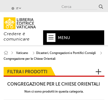
IT
Credere è
MENU
comunicare
HOME
Vaticano
Dicasteri, Congregazioni e Pontifici Consigli
Congregazione per le Chiese Orientali
+
PAPA
+
VATICANO
FILTRA I PRODOTTI
+
CHIESA
CONGREGAZIONE PER LE CHIESE ORIENTALI
+
MONDO
Non ci sono prodotti in questa categoria.
+
COLLANE