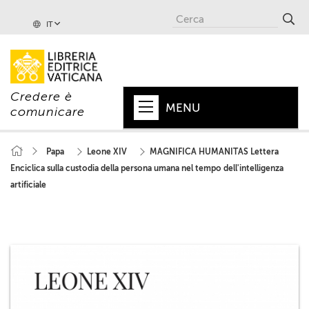
IT
Credere è
MENU
comunicare
HOME
Papa
Leone XIV
MAGNIFICA HUMANITAS Lettera
Enciclica sulla custodia della persona umana nel tempo dell'intelligenza
+
PAPA
artificiale
+
VATICANO
+
CHIESA
+
MONDO
+
COLLANE