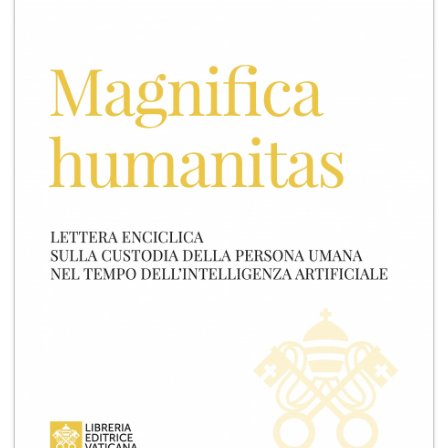
+
RIVISTE
+
CEI
AUTORI VARI