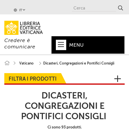
IT
Credere è
MENU
comunicare
HOME
Vaticano
Dicasteri, Congregazioni e Pontifici Consigli
+
PAPA
FILTRA I PRODOTTI
+
VATICANO
DICASTERI,
+
CHIESA
CONGREGAZIONI E
+
MONDO
PONTIFICI CONSIGLI
+
COLLANE
Ci sono 93 prodotti.