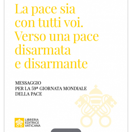
+
RIVISTE
+
CEI
AUTORI VARI