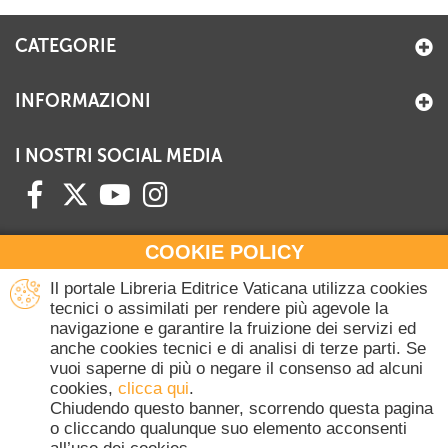
CATEGORIE
INFORMAZIONI
I NOSTRI SOCIAL MEDIA
COOKIE POLICY
HAI BISOGNO DI INFORMAZIONI?
Il portale Libreria Editrice Vaticana utilizza cookies
Contattaci all'Ufficio Commerciale
tecnici o assimilati per rendere più agevole la
navigazione e garantire la fruizione dei servizi ed
+39 06 698 45780
anche cookies tecnici e di analisi di terze parti. Se
Lunedì-Giovedì 8-16.30
vuoi saperne di più o negare il consenso ad alcuni
Venerdì 8-14
cookies,
clicca qui
.
(Escluse festività Vaticane)
Chiudendo questo banner, scorrendo questa pagina
o cliccando qualunque suo elemento acconsenti