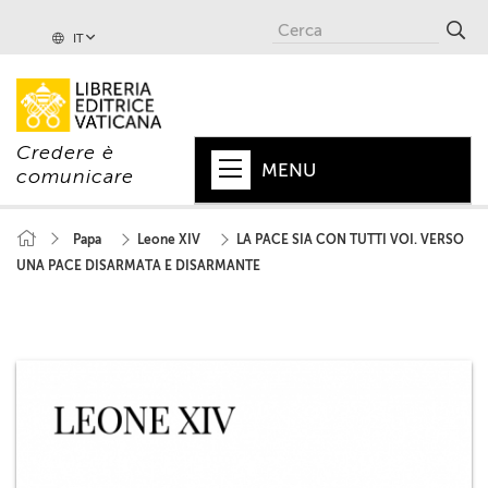
IT
Credere è
MENU
comunicare
HOME
Papa
Leone XIV
LA PACE SIA CON TUTTI VOI. VERSO
UNA PACE DISARMATA E DISARMANTE
+
PAPA
+
VATICANO
+
CHIESA
+
MONDO
+
COLLANE