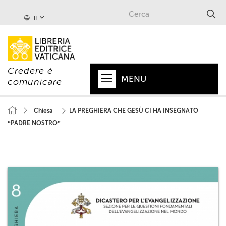
IT
Credere è
MENU
comunicare
HOME
Chiesa
LA PREGHIERA CHE GESÙ CI HA INSEGNATO
“PADRE NOSTRO”
+
PAPA
+
VATICANO
+
CHIESA
+
MONDO
+
COLLANE