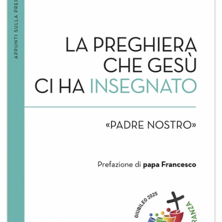
+
RIVISTE
+
CEI
AUTORI VARI