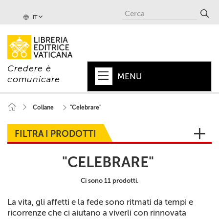
IT
Credere è
MENU
comunicare
HOME
Collane
"Celebrare"
+
PAPA
FILTRA I PRODOTTI
+
VATICANO
"CELEBRARE"
+
CHIESA
Ci sono 11 prodotti.
+
MONDO
La vita, gli affetti e la fede sono ritmati da tempi e
+
COLLANE
ricorrenze che ci aiutano a viverli con rinnovata