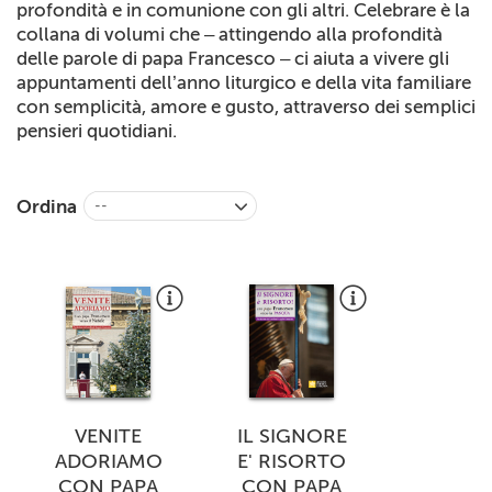
profondità e in comunione con gli altri. Celebrare è la
+
RIVISTE
collana di volumi che – attingendo alla profondità
delle parole di papa Francesco – ci aiuta a vivere gli
+
CEI
appuntamenti dell’anno liturgico e della vita familiare
con semplicità, amore e gusto, attraverso dei semplici
AUTORI VARI
pensieri quotidiani.
Ordina
--
VENITE
IL SIGNORE
ADORIAMO
E' RISORTO
CON PAPA
CON PAPA