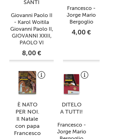
SANTI
Francesco -
Jorge Mario
Giovanni Paolo II
Bergoglio
- Karol Woitila
Giovanni Paolo II,
4,00 €
GIOVANNI XXIII,
PAOLO VI
8,00 €
È NATO
DITELO
PER NOI.
A TUTTI!
Il Natale
Francesco -
con papa
Jorge Mario
Francesco
Bergoglio