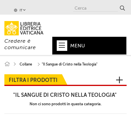
IT
Credere è
MENU
comunicare
HOME
Collane
"Il Sangue di Cristo nella Teologia"
+
PAPA
FILTRA I PRODOTTI
+
VATICANO
"IL SANGUE DI CRISTO NELLA TEOLOGIA"
+
CHIESA
Non ci sono prodotti in questa categoria.
+
MONDO
+
COLLANE