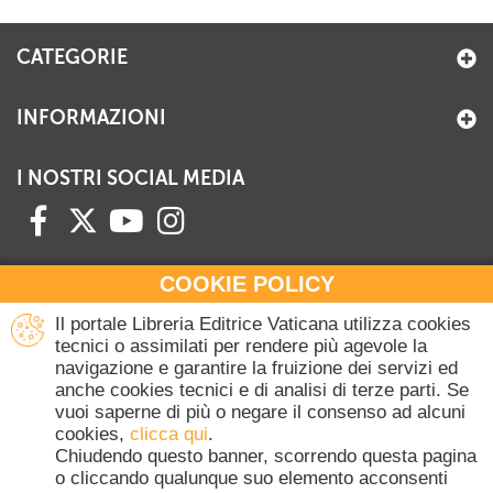
+
RIVISTE
CATEGORIE
+
CEI
AUTORI VARI
INFORMAZIONI
I NOSTRI SOCIAL MEDIA
COOKIE POLICY
HAI BISOGNO DI INFORMAZIONI?
Il portale Libreria Editrice Vaticana utilizza cookies
Contattaci all'Ufficio Commerciale
tecnici o assimilati per rendere più agevole la
navigazione e garantire la fruizione dei servizi ed
+39 06 698 45780
anche cookies tecnici e di analisi di terze parti. Se
Lunedì-Giovedì 8-16.30
vuoi saperne di più o negare il consenso ad alcuni
Venerdì 8-14
cookies,
clicca qui
.
(Escluse festività Vaticane)
Chiudendo questo banner, scorrendo questa pagina
o cliccando qualunque suo elemento acconsenti