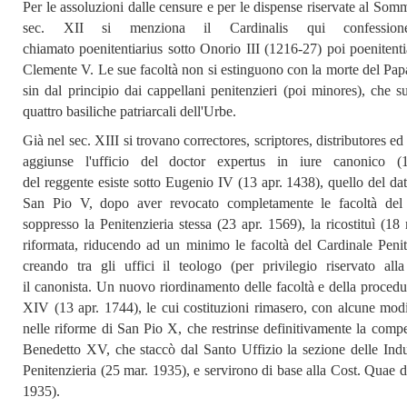
Per le assoluzioni dalle censure e per le dispense riservate al Somm
+
RIVISTE
sec. XII si menziona il
Cardinalis qui confessio
chiamato
poenitentiarius
sotto Onorio III (1216-27) poi
poenitenti
+
CEI
Clemente V. Le sue facoltà non si estinguono con la morte del Papa
sin dal principio dai cappellani penitenzieri (poi
minores
), che s
AUTORI VARI
quattro basiliche patriarcali dell'Urbe.
Già nel sec. XIII si trovano
correctores, scriptores, distributores
ed 
aggiunse l'ufficio del
doctor expertus in iure canonico
(13
del
reggente
esiste sotto Eugenio IV (13 apr. 1438), quello del
dat
San Pio V, dopo aver revocato completamente le facoltà del 
soppresso la Penitenzieria stessa (23 apr. 1569), la ricostituì (1
riformata, riducendo ad un minimo le facoltà del Cardinale Peni
creando tra gli uffici il
teologo
(per privilegio riservato al
il
canonista
. Un nuovo riordinamento delle facoltà e della procedu
XIV (13 apr. 1744), le cui costituzioni rimasero, con alcune modi
nelle riforme di San Pio X, che restrinse definitivamente la compe
Benedetto XV, che staccò dal Santo Uffizio la sezione delle Ind
Penitenzieria (25 mar. 1935), e servirono di base alla Cost.
Quae di
1935).