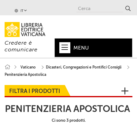
IT
Credere è
MENU
comunicare
HOME
Vaticano
Dicasteri, Congregazioni e Pontifici Consigli
Penitenzieria Apostolica
+
PAPA
+
VATICANO
FILTRA I PRODOTTI
+
CHIESA
PENITENZIERIA APOSTOLICA
+
MONDO
Ci sono 3 prodotti.
+
COLLANE