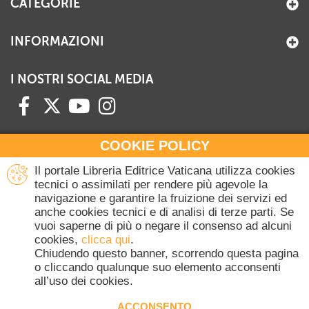
CATEGORIE
INFORMAZIONI
I NOSTRI SOCIAL MEDIA
COOKIE POLICY
HAI BISOGNO DI INFORMAZIONI?
Il portale Libreria Editrice Vaticana utilizza cookies
Contattaci all'Ufficio Commerciale
tecnici o assimilati per rendere più agevole la
navigazione e garantire la fruizione dei servizi ed
+39 06 698 45780
anche cookies tecnici e di analisi di terze parti. Se
Lunedì-Giovedì 8-16.30
vuoi saperne di più o negare il consenso ad alcuni
Venerdì 8-14
cookies,
clicca qui
.
(Escluse festività Vaticane)
Chiudendo questo banner, scorrendo questa pagina
o cliccando qualunque suo elemento acconsenti
all’uso dei cookies.
Copyright © 2020-2026 Dicasterium pro Communicatione - Libreria Editrice
Vaticana - Tutti i diritti riservati.
ACCONSENTO