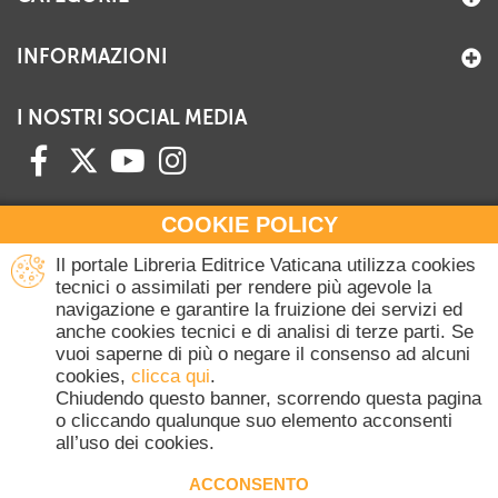
INFORMAZIONI
I NOSTRI SOCIAL MEDIA
COOKIE POLICY
HAI BISOGNO DI INFORMAZIONI?
Il portale Libreria Editrice Vaticana utilizza cookies
Contattaci all'Ufficio Commerciale
tecnici o assimilati per rendere più agevole la
navigazione e garantire la fruizione dei servizi ed
+39 06 698 45780
anche cookies tecnici e di analisi di terze parti. Se
Lunedì-Giovedì 8-16.30
vuoi saperne di più o negare il consenso ad alcuni
Venerdì 8-14
cookies,
clicca qui
.
(Escluse festività Vaticane)
Chiudendo questo banner, scorrendo questa pagina
o cliccando qualunque suo elemento acconsenti
all’uso dei cookies.
Copyright © 2020-2026 Dicasterium pro Communicatione - Libreria Editrice
Vaticana - Tutti i diritti riservati.
ACCONSENTO