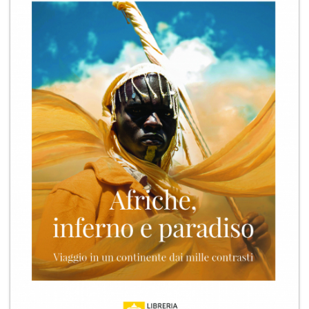
+
RIVISTE
+
CEI
AUTORI VARI