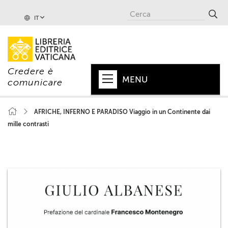
IT
Credere è
MENU
comunicare
HOME
AFRICHE, INFERNO E PARADISO Viaggio in un Continente dai
mille contrasti
+
PAPA
+
VATICANO
+
CHIESA
+
MONDO
+
COLLANE