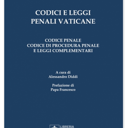
+
RIVISTE
+
CEI
AUTORI VARI