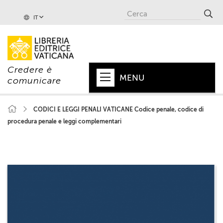
IT
Credere è
MENU
comunicare
HOME
CODICI E LEGGI PENALI VATICANE Codice penale, codice di
procedura penale e leggi complementari
+
PAPA
+
VATICANO
+
CHIESA
+
MONDO
+
COLLANE