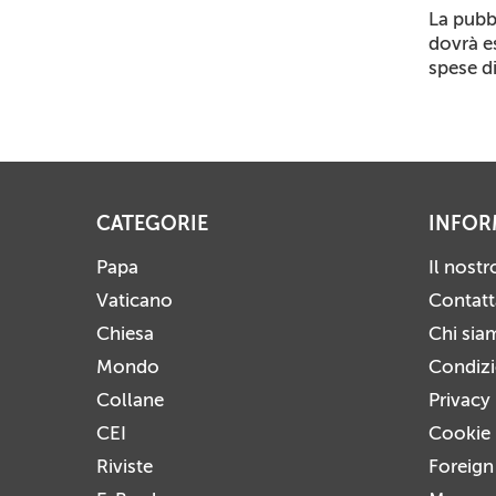
La pubb
dovrà e
spese d
CATEGORIE
INFOR
Papa
Il nost
Vaticano
Contatt
Chiesa
Chi sia
Mondo
Condizio
Collane
Privacy
CEI
Cookie 
Riviste
Foreign