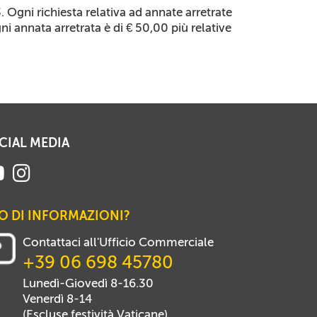
gni richiesta relativa ad annate arretrate
gni annata arretrata è di € 50,00 più relative
CIAL MEDIA
O DI INFORMAZIONI?
Contattaci all'Ufficio Commerciale
+39 06 698 45780
Lunedì-Giovedì 8-16.30
Venerdì 8-14
(Escluse festività Vaticane)