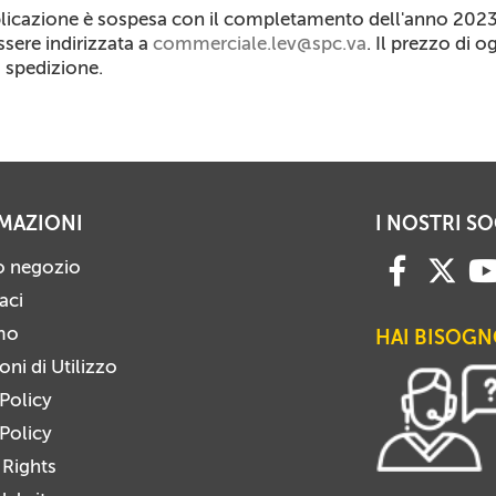
licazione è sospesa con il completamento dell'anno 2023. O
ssere indirizzata a
commerciale.lev@spc.va
. Il prezzo di o
i spedizione.
MAZIONI
I NOSTRI SO
ro negozio
aci
mo
HAI BISOGN
ni di Utilizzo
 Policy
Policy
 Rights