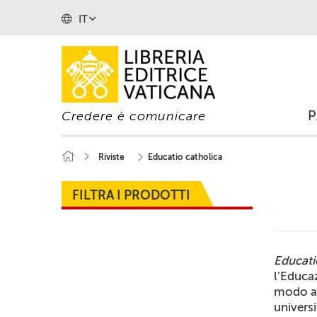
IT
Credere è comunicare
Riviste
Educatio catholica
FILTRA I PRODOTTI
Educati
l’Educa
modo ap
universi