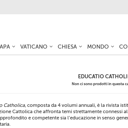
PAPA
VATICANO
CHIESA
MONDO
CO
EDUCATIO CATHOL
Non ci sono prodotti in questa c
o Catholica
, composta da 4 volumi annuali, è la rivista is
zione Cattolica che affronta temi strettamente connessi a
profondito e competente sia l’educazione in senso general
taria.