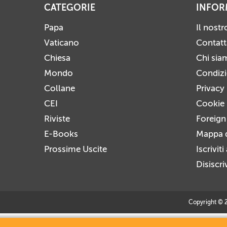
CATEGORIE
INFOR
Papa
Il nost
Vaticano
Contatt
Chiesa
Chi sia
Mondo
Condizio
Collane
Privacy
CEI
Cookie 
Riviste
Foreign
E-Books
Mappa d
Prossime Uscite
Iscrivit
Disiscri
Copyright © 20