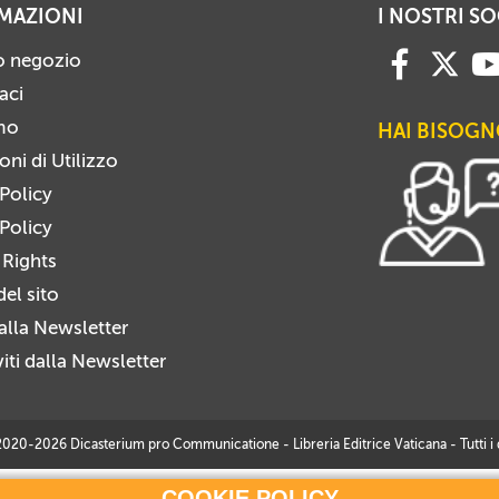
MAZIONI
I NOSTRI SO
ro negozio
aci
mo
HAI BISOGN
ni di Utilizzo
 Policy
Policy
 Rights
el sito
i alla Newsletter
viti dalla Newsletter
20-2026 Dicasterium pro Communicatione - Libreria Editrice Vaticana - Tutti i dir
COOKIE POLICY