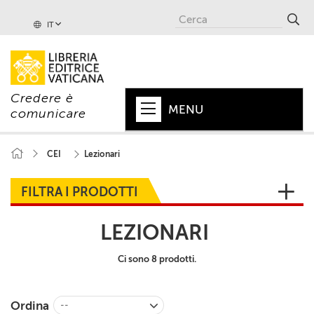
IT
Credere è
MENU
comunicare
HOME
CEI
Lezionari
+
PAPA
FILTRA I PRODOTTI
+
VATICANO
LEZIONARI
+
CHIESA
Ci sono 8 prodotti.
+
MONDO
+
COLLANE
Ordina
--