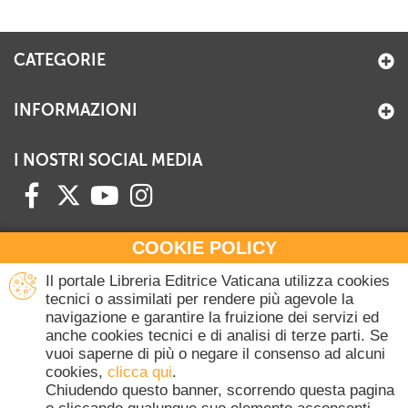
CATEGORIE
INFORMAZIONI
I NOSTRI SOCIAL MEDIA
COOKIE POLICY
HAI BISOGNO DI INFORMAZIONI?
Il portale Libreria Editrice Vaticana utilizza cookies
Contattaci all'Ufficio Commerciale
tecnici o assimilati per rendere più agevole la
navigazione e garantire la fruizione dei servizi ed
+39 06 698 45780
anche cookies tecnici e di analisi di terze parti. Se
Lunedì-Giovedì 8-16.30
vuoi saperne di più o negare il consenso ad alcuni
Venerdì 8-14
cookies,
clicca qui
.
(Escluse festività Vaticane)
Chiudendo questo banner, scorrendo questa pagina