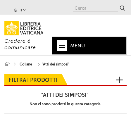
IT
Credere è
MENU
comunicare
HOME
Collane
"Atti dei simposi"
+
PAPA
FILTRA I PRODOTTI
+
VATICANO
"ATTI DEI SIMPOSI"
+
CHIESA
Non ci sono prodotti in questa categoria.
+
MONDO
+
COLLANE