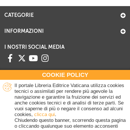
+
RIVISTE
CATEGORIE
+
CEI
AUTORI VARI
INFORMAZIONI
I NOSTRI SOCIAL MEDIA
COOKIE POLICY
HAI BISOGNO DI INFORMAZIONI?
Il portale Libreria Editrice Vaticana utilizza cookies
Contattaci all'Ufficio Commerciale
tecnici o assimilati per rendere più agevole la
navigazione e garantire la fruizione dei servizi ed
+39 06 698 45780
anche cookies tecnici e di analisi di terze parti. Se
Lunedì-Giovedì 8-16.30
vuoi saperne di più o negare il consenso ad alcuni
Venerdì 8-14
cookies,
clicca qui
.
(Escluse festività Vaticane)
Chiudendo questo banner, scorrendo questa pagina
o cliccando qualunque suo elemento acconsenti