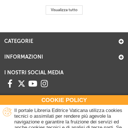
Visualizza tutto
CATEGORIE
INFORMAZIONI
I NOSTRI SOCIAL MEDIA
COOKIE POLICY
HAI BISOGNO DI INFORMAZIONI?
Il portale Libreria Editrice Vaticana utilizza cookies
Contattaci all'Ufficio Commerciale
tecnici o assimilati per rendere più agevole la
navigazione e garantire la fruizione dei servizi ed
+39 06 698 45780
anche cookies tecnici e di analisi di terze parti. Se