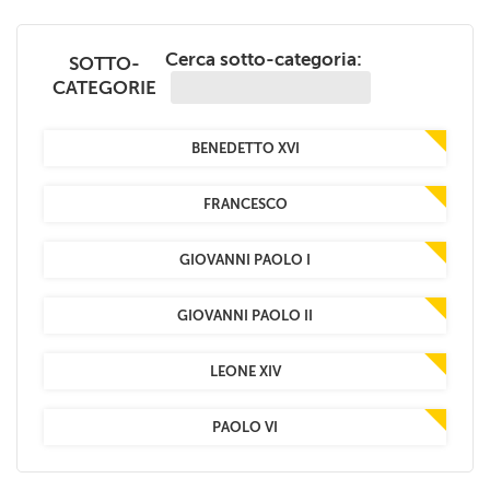
+
RIVISTE
Cerca sotto-categoria:
SOTTO-
+
CEI
CATEGORIE
AUTORI VARI
BENEDETTO XVI
FRANCESCO
GIOVANNI PAOLO I
GIOVANNI PAOLO II
LEONE XIV
PAOLO VI