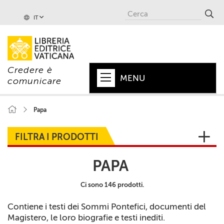
IT
Credere è
MENU
comunicare
HOME
Papa
+
PAPA
FILTRA I PRODOTTI
+
VATICANO
PAPA
+
CHIESA
Ci sono 146 prodotti.
+
MONDO
Contiene i testi dei Sommi Pontefici, documenti del
+
COLLANE
Magistero, le loro biografie e testi inediti.