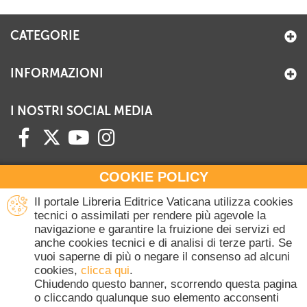
+
RIVISTE
CATEGORIE
+
CEI
AUTORI VARI
INFORMAZIONI
I NOSTRI SOCIAL MEDIA
COOKIE POLICY
HAI BISOGNO DI INFORMAZIONI?
Il portale Libreria Editrice Vaticana utilizza cookies
Contattaci all'Ufficio Commerciale
tecnici o assimilati per rendere più agevole la
navigazione e garantire la fruizione dei servizi ed
+39 06 698 45780
anche cookies tecnici e di analisi di terze parti. Se
Lunedì-Giovedì 8-16.30
vuoi saperne di più o negare il consenso ad alcuni
Venerdì 8-14
cookies,
clicca qui
.
(Escluse festività Vaticane)
Chiudendo questo banner, scorrendo questa pagina
o cliccando qualunque suo elemento acconsenti