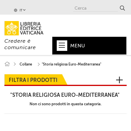
IT
Credere è
MENU
comunicare
HOME
Collane
"Storia religiosa Euro-Mediterranea"
+
PAPA
FILTRA I PRODOTTI
+
VATICANO
"STORIA RELIGIOSA EURO-MEDITERRANEA"
+
CHIESA
Non ci sono prodotti in questa categoria.
+
MONDO
+
COLLANE