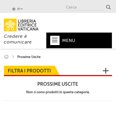
IT
Credere è
MENU
comunicare
HOME
Prossime Uscite
+
PAPA
FILTRA I PRODOTTI
+
VATICANO
PROSSIME USCITE
+
CHIESA
Non ci sono prodotti in questa categoria.
+
MONDO
+
COLLANE