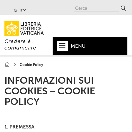
IT
Credere è
MENU
comunicare
HOME
Cookie Policy
+
PAPA
INFORMAZIONI SUI
+
VATICANO
COOKIES – COOKIE
POLICY
+
CHIESA
+
MONDO
+
COLLANE
1. PREMESSA