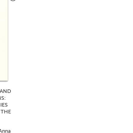
 AND
S:
IES
 THE
 Anna