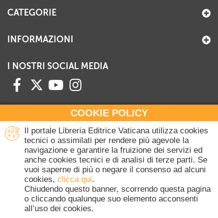
CATEGORIE
INFORMAZIONI
I NOSTRI SOCIAL MEDIA
COOKIE POLICY
HAI BISOGNO DI INFORMAZIONI?
Il portale Libreria Editrice Vaticana utilizza cookies
Contattaci all'Ufficio Commerciale
tecnici o assimilati per rendere più agevole la
navigazione e garantire la fruizione dei servizi ed
+39 06 698 45780
anche cookies tecnici e di analisi di terze parti. Se
Lunedì-Giovedì 8-16.30
vuoi saperne di più o negare il consenso ad alcuni
Venerdì 8-14
cookies,
clicca qui
.
(Escluse festività Vaticane)
Chiudendo questo banner, scorrendo questa pagina
o cliccando qualunque suo elemento acconsenti
all’uso dei cookies.
Copyright © 2020-2026 Dicasterium pro Communicatione - Libreria Editrice