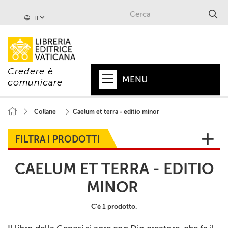
IT
Credere è
MENU
comunicare
HOME
Collane
Caelum et terra - editio minor
+
PAPA
FILTRA I PRODOTTI
+
VATICANO
CAELUM ET TERRA - EDITIO
+
CHIESA
MINOR
+
MONDO
C'è 1 prodotto.
+
COLLANE