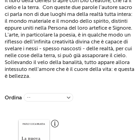
Il libro della Genesi si apre con Dio creatore, che fa il
+
RIVISTE
cielo e la terra.
Con queste due parole l’autore sacro
ci parla non di due luoghi ma della realtà tutta intera:
+
CEI
il mondo materiale e il mondo dello spirito, distinti
eppure uniti nella Persona del loro artefice e Signore.
AUTORI VARI
L’arte, in particolare la poesia, è in qualche modo un
riflesso dell’infinita creatività divina che è capace di
svelare i nessi - spesso nascosti - delle realtà, per cui
nelle cose della terra, si può già assaporare il cielo.
Sollevando il velo della banalità, tutto appare allora
intessuto nell’amore che è il cu
ore della vita: e questa
è bellezza.
Ordina
--