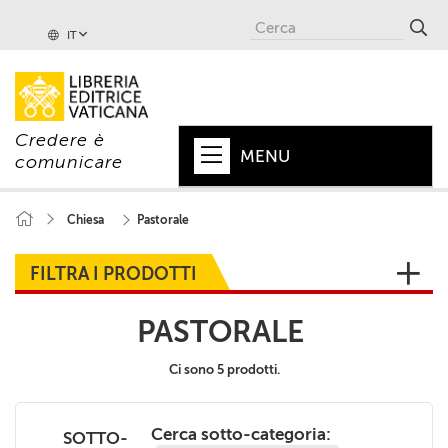
IT
Credere è
MENU
comunicare
HOME
Chiesa
Pastorale
+
PAPA
FILTRA I PRODOTTI
+
VATICANO
PASTORALE
+
CHIESA
Ci sono 5 prodotti.
+
MONDO
+
COLLANE
Cerca sotto-categoria:
SOTTO-