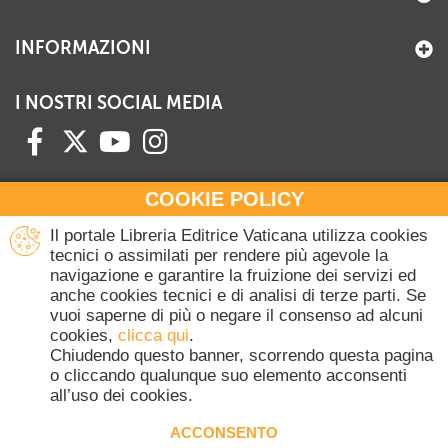
INFORMAZIONI
I NOSTRI SOCIAL MEDIA
COOKIE POLICY
HAI BISOGNO DI INFORMAZIONI?
Il portale Libreria Editrice Vaticana utilizza cookies
Contattaci all'Ufficio Commerciale
tecnici o assimilati per rendere più agevole la
navigazione e garantire la fruizione dei servizi ed
+39 06 698 45780
anche cookies tecnici e di analisi di terze parti. Se
Lunedì-Giovedì 8-16.30
vuoi saperne di più o negare il consenso ad alcuni
Venerdì 8-14
cookies,
clicca qui
.
(Escluse festività Vaticane)
Chiudendo questo banner, scorrendo questa pagina
o cliccando qualunque suo elemento acconsenti
all’uso dei cookies.
Copyright © 2020-2026 Dicasterium pro Communicatione - Libreria Editrice
Vaticana - Tutti i diritti riservati.
ACCONSENTO