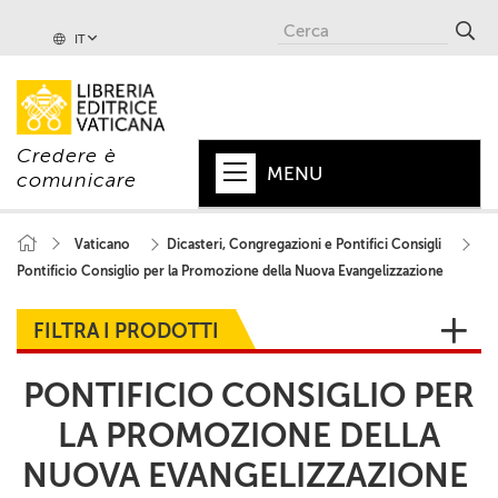
IT
Credere è
MENU
comunicare
HOME
Vaticano
Dicasteri, Congregazioni e Pontifici Consigli
Pontificio Consiglio per la Promozione della Nuova Evangelizzazione
+
PAPA
+
VATICANO
FILTRA I PRODOTTI
+
CHIESA
PONTIFICIO CONSIGLIO PER
+
MONDO
LA PROMOZIONE DELLA
NUOVA EVANGELIZZAZIONE
+
COLLANE