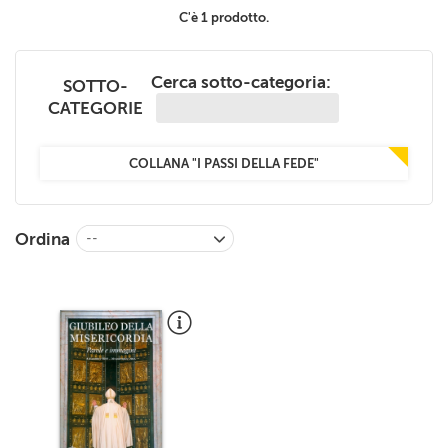
+
RIVISTE
C'è 1 prodotto.
+
CEI
Cerca sotto-categoria:
SOTTO-
AUTORI VARI
CATEGORIE
COLLANA "I PASSI DELLA FEDE"
Ordina
--