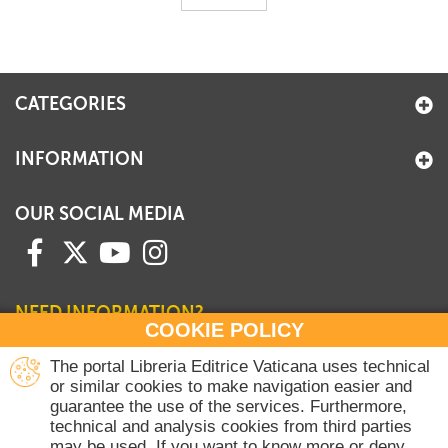
CATEGORIES
INFORMATION
OUR SOCIAL MEDIA
NEED INFORMATION?
COOKIE POLICY
Contact our Sales Department
The portal Libreria Editrice Vaticana uses technical
or similar cookies to make navigation easier and
+39 06 698 45780
guarantee the use of the services. Furthermore,
Monday-Thursday 8 am-4.30 pm
technical and analysis cookies from third parties
Friday 8 am-2 pm
may be used. If you want to know more or deny