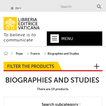
EN
To believe is to
MENU
communicate
HOME
Pope
Francis
Biographies and Studies
+
POPE
FILTER THE PRODUCTS
+
VATICAN
BIOGRAPHIES AND STUDIES
+
CHURCH
There are 19 products.
+
WORLD
+
SERIES
Search subcategory :