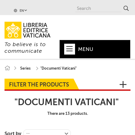
EN
To believe is to
MENU
communicate
HOME
Series
"Documenti Vaticani"
+
POPE
FILTER THE PRODUCTS
+
VATICAN
"DOCUMENTI VATICANI"
+
CHURCH
There are 13 products.
+
WORLD
+
SERIES
Sort by
--