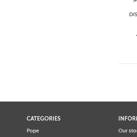
M
DI
CATEGORIES
INFOR
Pope
Our sto