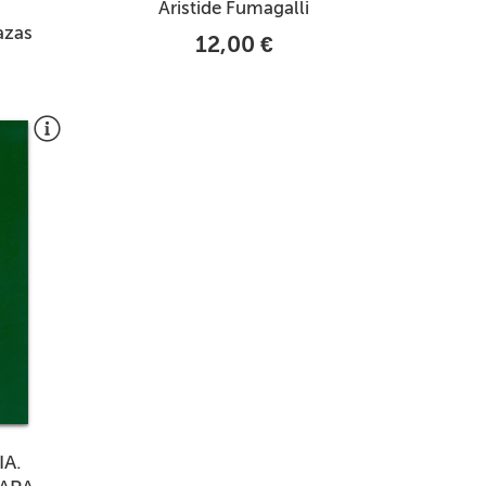
Aristide Fumagalli
azas
12,00 €
IA.