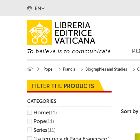
EN
P
To believe is to communicate
Pope
Francis
Biographies and Studies
C
FILTER THE PRODUCTS
CATEGORIES
Sort by
Home
(11)
Pope
(11)
Series
(11)
"La teologia di Papa Francesco"