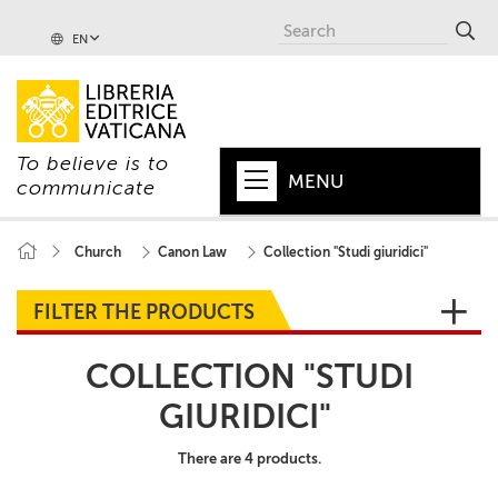
EN
To believe is to
MENU
communicate
HOME
Church
Canon Law
Collection "Studi giuridici"
+
POPE
FILTER THE PRODUCTS
+
VATICAN
COLLECTION "STUDI
+
CHURCH
GIURIDICI"
+
WORLD
There are 4 products.
+
SERIES