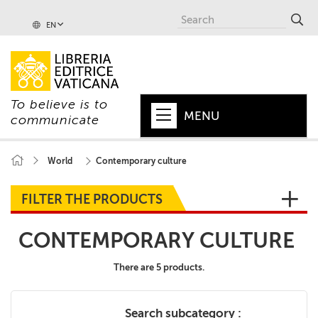
EN
To believe is to
MENU
communicate
HOME
World
Contemporary culture
+
POPE
FILTER THE PRODUCTS
+
VATICAN
CONTEMPORARY CULTURE
+
CHURCH
There are 5 products.
+
WORLD
+
SERIES
Search subcategory :