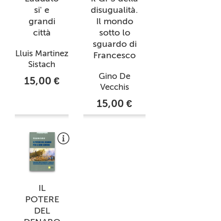
si' e
disugualità.
grandi
Il mondo
città
sotto lo
sguardo di
Lluis Martinez
Francesco
Sistach
Gino De
15,00 €
Vecchis
15,00 €
IL
POTERE
DEL