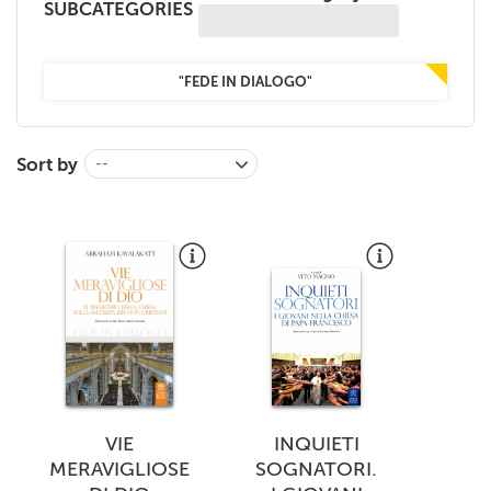
SUBCATEGORIES
+
MAGAZINES
+
CEI
"FEDE IN DIALOGO"
AUTORI VARI
Sort by
--
VIE
INQUIETI
MERAVIGLIOSE
SOGNATORI.