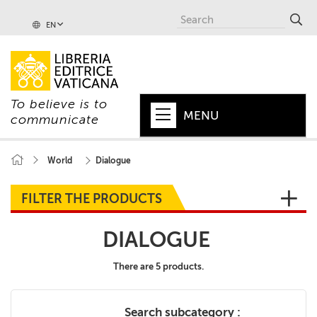
EN
To believe is to
MENU
communicate
HOME
World
Dialogue
+
POPE
FILTER THE PRODUCTS
+
VATICAN
DIALOGUE
+
CHURCH
There are 5 products.
+
WORLD
+
SERIES
Search subcategory :