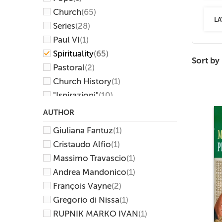
Church
(65)
LA
Series
(28)
Paul VI
(1)
Spirituality
(65)
Sort by
Pastoral
(2)
Church History
(1)
"Ispirazioni"
(10)
"Vita nella Spirito"
(10)
AUTHOR
"Testimoni"
(5)
Giuliana Fantuz
(1)
"Luce della Parola"
(3)
Cristaudo Alfio
(1)
Meditations
(1)
Massimo Travascio
(1)
Biographies and Studies
(1)
Andrea Mandonico
(1)
Collection "Vita nello Spirito"
François Vayne
(2)
(14)
Collection "Ispirazioni"
(10)
Gregorio di Nissa
(1)
Hagiography
(7)
RUPNIK MARKO IVAN
(1)