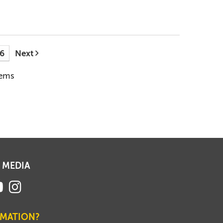
6
Next
tems
 MEDIA
RMATION?