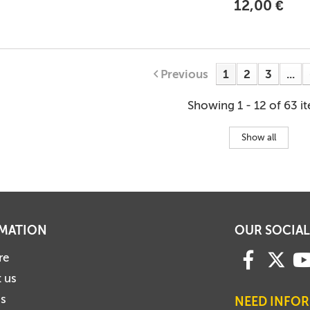
12,00 €
Previous
1
2
3
...
Showing 1 - 12 of 63 i
Show all
MATION
OUR SOCIAL
re
 us
us
NEED INFO