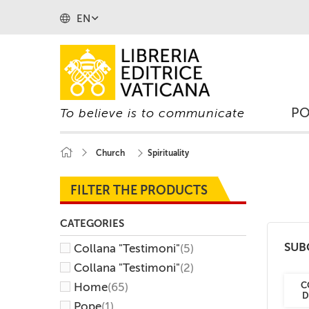
EN
P
To believe is to communicate
Church
Spirituality
FILTER THE PRODUCTS
CATEGORIES
SUB
Collana "Testimoni"
(5)
Collana "Testimoni"
(2)
Home
(65)
C
D
Pope
(1)