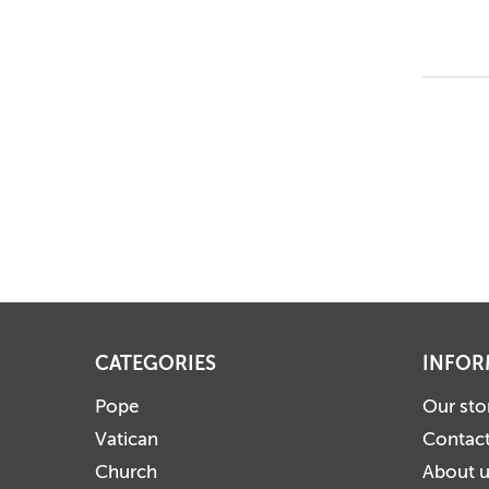
CATEGORIES
INFOR
Pope
Our sto
Vatican
Contact
Church
About 