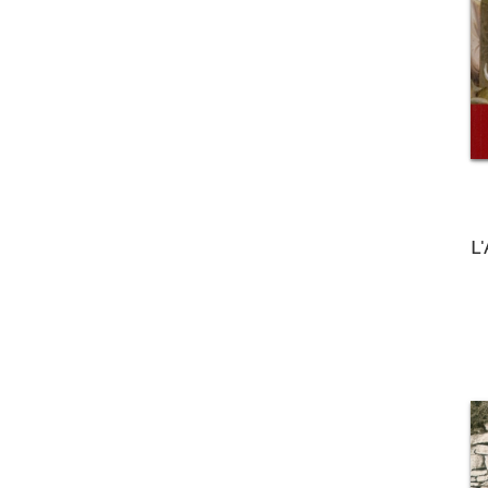
Maria Faustina Kowalska
(2)
Maria Lucia Di Gesù
(1)
Phyllis Zagano
(3)
Pietro D'Angelo
(1)
Roselyn Deglaire
(1)
Thomas Rosica
(1)
L