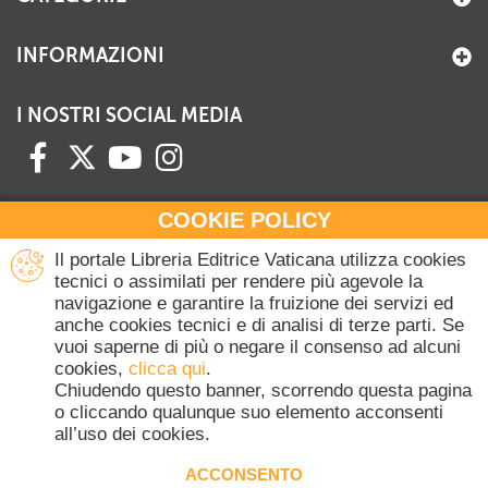
INFORMAZIONI
I NOSTRI SOCIAL MEDIA
COOKIE POLICY
HAI BISOGNO DI INFORMAZIONI?
Il portale Libreria Editrice Vaticana utilizza cookies
Contattaci all'Ufficio Commerciale
tecnici o assimilati per rendere più agevole la
navigazione e garantire la fruizione dei servizi ed
+39 06 698 45780
anche cookies tecnici e di analisi di terze parti. Se
Lunedì-Giovedì 8-16.30
vuoi saperne di più o negare il consenso ad alcuni
Venerdì 8-14
cookies,
clicca qui
.
(Escluse festività Vaticane)
Chiudendo questo banner, scorrendo questa pagina
o cliccando qualunque suo elemento acconsenti
all’uso dei cookies.
Copyright © 2020-2026 Dicasterium pro Communicatione - Libreria Editrice
Vaticana - Tutti i diritti riservati.
ACCONSENTO