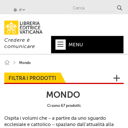
IT
Credere è
MENU
comunicare
HOME
Mondo
+
PAPA
FILTRA I PRODOTTI
+
VATICANO
MONDO
+
CHIESA
Ci sono 67 prodotti.
+
MONDO
Ospita i volumi che – a partire da uno sguardo
+
COLLANE
ecclesiale e cattolico – spaziano dall’attualità alla