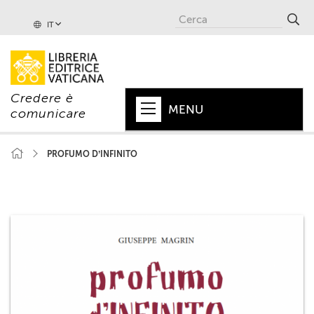
IT
Credere è
MENU
comunicare
HOME
PROFUMO D’INFINITO
+
PAPA
+
VATICANO
+
CHIESA
+
MONDO
+
COLLANE