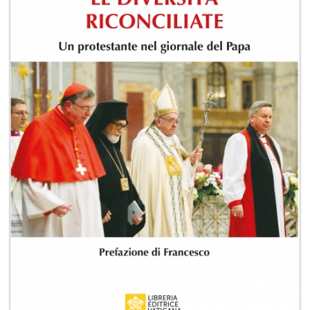
+
RIVISTE
+
CEI
AUTORI VARI