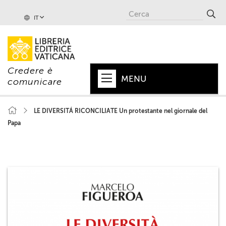
IT
Credere è
MENU
comunicare
HOME
LE DIVERSITÁ RICONCILIATE Un protestante nel giornale del
Papa
+
PAPA
+
VATICANO
+
CHIESA
+
MONDO
+
COLLANE