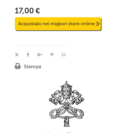
17,00 €
Acquistalo nei migliori store online
Stampa