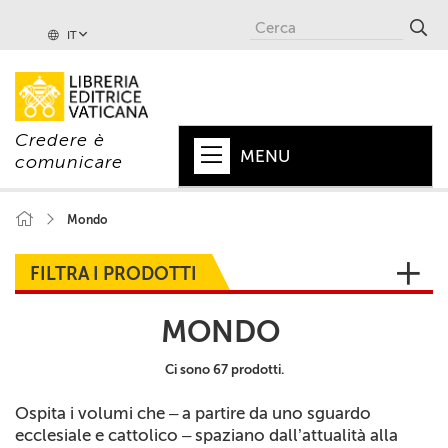
IT
Credere è
MENU
comunicare
HOME
Mondo
+
PAPA
FILTRA I PRODOTTI
+
VATICANO
MONDO
+
CHIESA
Ci sono 67 prodotti.
+
MONDO
Ospita i volumi che – a partire da uno sguardo
+
COLLANE
ecclesiale e cattolico – spaziano dall’attualità alla