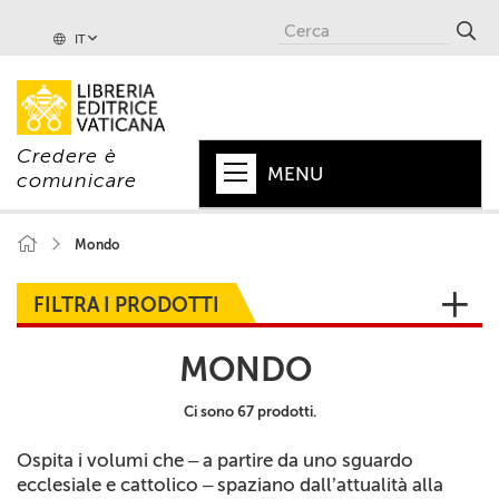
IT
Credere è
MENU
comunicare
HOME
Mondo
+
PAPA
FILTRA I PRODOTTI
+
VATICANO
MONDO
+
CHIESA
Ci sono 67 prodotti.
+
MONDO
Ospita i volumi che – a partire da uno sguardo
+
COLLANE
ecclesiale e cattolico – spaziano dall’attualità alla