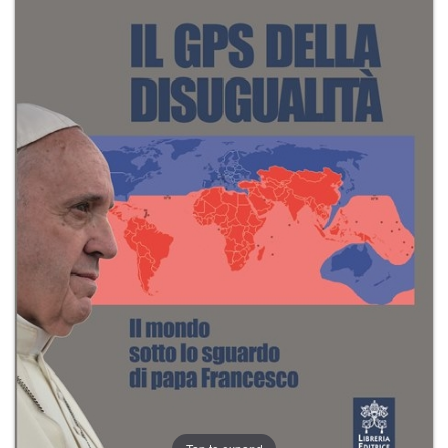
+
RIVISTE
+
CEI
AUTORI VARI