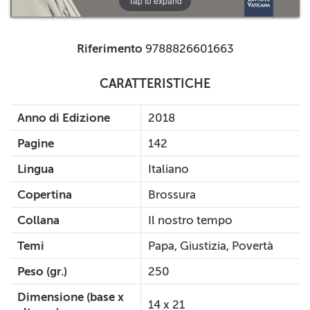
Tap to expand
Riferimento
9788826601663
CARATTERISTICHE
Anno di Edizione
2018
Pagine
142
Lingua
Italiano
Copertina
Brossura
Collana
Il nostro tempo
Temi
Papa, Giustizia, Povertà
Peso (gr.)
250
Dimensione (base x
14 x 21