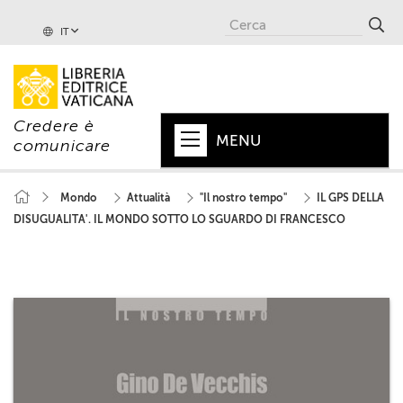
IT
Credere è
MENU
comunicare
HOME
Mondo
Attualità
"Il nostro tempo"
IL GPS DELLA
DISUGUALITA'. IL MONDO SOTTO LO SGUARDO DI FRANCESCO
+
PAPA
+
VATICANO
+
CHIESA
+
MONDO
+
COLLANE