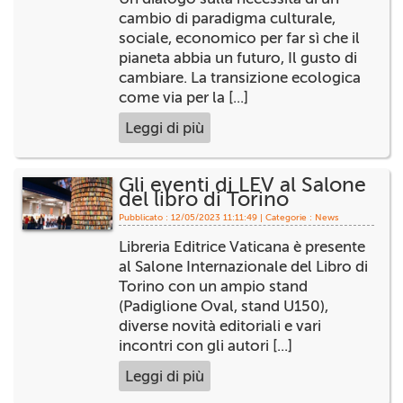
+
RIVISTE
cambio di paradigma culturale,
sociale, economico per far sì che il
+
CEI
pianeta abbia un futuro, Il gusto di
cambiare. La transizione ecologica
AUTORI VARI
come via per la [...]
Leggi di più
Gli eventi di LEV al Salone
del libro di Torino
Pubblicato : 12/05/2023 11:11:49 | Categorie :
News
Libreria Editrice Vaticana è presente
al Salone Internazionale del Libro di
Torino con un ampio stand
(Padiglione Oval, stand U150),
diverse novità editoriali e vari
incontri con gli autori [...]
Leggi di più