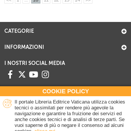
CATEGORIE
INFORMAZIONI
I NOSTRI SOCIAL MEDIA
COOKIE POLICY
HAI BISOGNO DI INFORMAZIONI?
Il portale Libreria Editrice Vaticana utilizza cookies
Contattaci all'Ufficio Commerciale
tecnici o assimilati per rendere più agevole la
navigazione e garantire la fruizione dei servizi ed
+39 06 698 45780
anche cookies tecnici e di analisi di terze parti. Se
Lunedì-Giovedì 8-16.30
vuoi saperne di più o negare il consenso ad alcuni
Venerdì 8-14