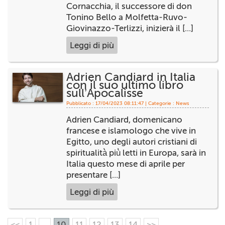
Cornacchia, il successore di don
Tonino Bello a Molfetta-Ruvo-
Giovinazzo-Terlizzi, inizierà il [...]
Leggi di più
Adrien Candiard in Italia
con il suo ultimo libro
sull’Apocalisse
Pubblicato : 17/04/2023 08:11:47 | Categorie :
News
Adrien Candiard, domenicano
francese e islamologo che vive in
Egitto, uno degli autori cristiani di
spiritualità̀ più̀ letti in Europa, sarà in
Italia questo mese di aprile per
presentare [...]
Leggi di più
<<
1
...
10
11
12
13
14
>>