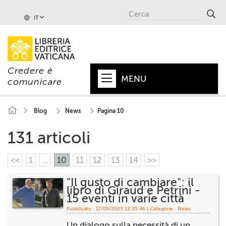
IT
Credere è
MENU
comunicare
HOME
Blog
News
Pagina 10
+
PAPA
131 articoli
+
VATICANO
<<
1
...
10
11
12
13
14
>>
+
CHIESA
"Il gusto di cambiare": il
libro di Giraud e Petrini -
+
MONDO
15 eventi in varie città
Pubblicato : 17/05/2023 12:35:46 | Categorie :
News
+
COLLANE
Un dialogo sulla necessità di un