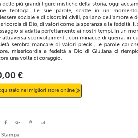
 delle più grandi figure mistiche della storia, oggi accla
me teologa. Le sue parole, scritte in un momento
essere sociale e di disordini civili, parlano dell’amore e d
ericordia di Dio, di valori come la speranza e la fedeltà. Il
saggio si adatta perfettamente ai nostri tempi. In un m
 attraversa sconvolgimenti, con minacce di guerra, in cu
ietà sembra mancare di valori precisi, le parole carich
re, misericordia e fedeltà a Dio di Giuliana ci riemp
ora una volta di coraggio.
0,00 €
quistalo nei migliori store online
Stampa