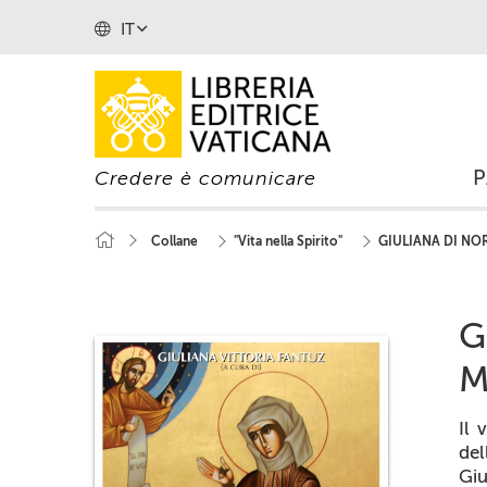
IT
Credere è comunicare
Collane
"Vita nella Spirito"
GIULIANA DI NO
G
M
Il 
de
Giu