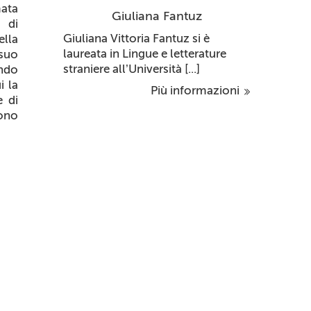
mata
Giuliana Fantuz
 di
Giuliana Vittoria Fantuz
si è
ella
laureata in Lingue e letterature
 suo
straniere all’Università [...]
ondo
i la
Più informazioni
e di
iono