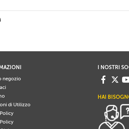
i
MAZIONI
I NOSTRI SO
ro negozio
aci
mo
HAI BISOGN
ni di Utilizzo
 Policy
Policy