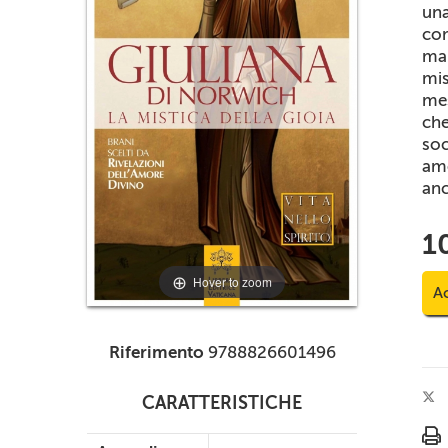
una
co
mal
mis
mes
che
soc
amo
anc
1
Hover to zoom
Ac
Riferimento
9788826601496
CARATTERISTICHE