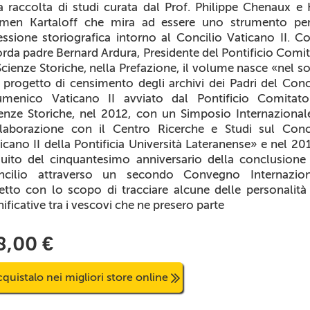
 raccolta di studi curata dal Prof. Philippe Chenaux e K
amen Kartaloff che mira ad essere uno strumento per
lessione storiografica intorno al Concilio Vaticano II. 
orda padre Bernard Ardura, Presidente del Pontificio Comi
Scienze Storiche, nella Prefazione, il volume nasce «nel s
 progetto di censimento degli archivi dei Padri del Conc
umenico Vaticano II avviato dal Pontificio Comitato
enze Storiche, nel 2012, con un Simposio Internazional
laborazione con il Centro Ricerche e Studi sul Conc
icano II della Pontificia Università Lateranense» e nel 20
uito del cinquantesimo anniversario della conclusione
ncilio attraverso un secondo Convegno Internazion
etto con lo scopo di tracciare alcune delle personalità
nificative tra i vescovi che ne presero parte
8,00 €
quistalo nei migliori store online