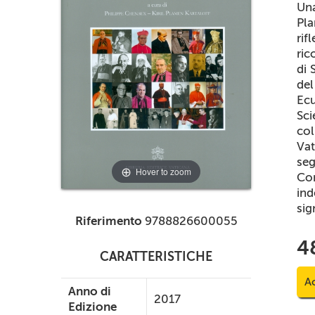
Una
Pl
rif
ric
di 
del
Ec
Sci
col
Vat
seg
Hover to zoom
Co
ind
sig
Riferimento
9788826600055
4
CARATTERISTICHE
Ac
Anno di
2017
Edizione