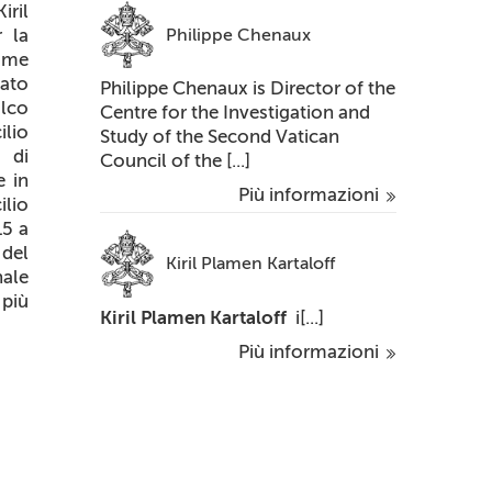
iril
Philippe Chenaux
 la
Come
tato
Philippe Chenaux is Director of the
olco
Centre for the Investigation and
ilio
Study of the Second Vatican
 di
Council of the [...]
e in
Più informazioni
ilio
15 a
 del
Kiril Plamen Kartaloff
ale
 più
Kiril Plamen Kartaloff
i[...]
Più informazioni