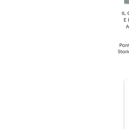
IL
E
A
Pont
Stori