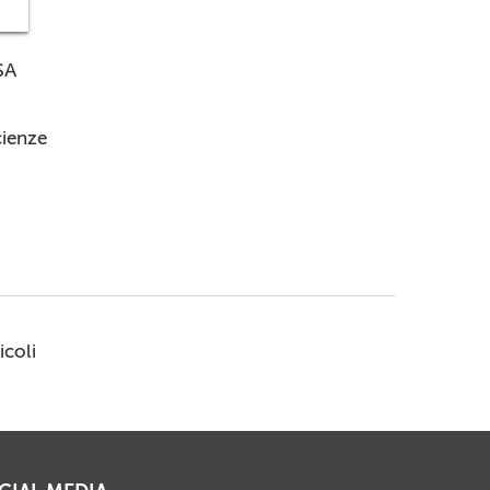
SA
cienze
icoli