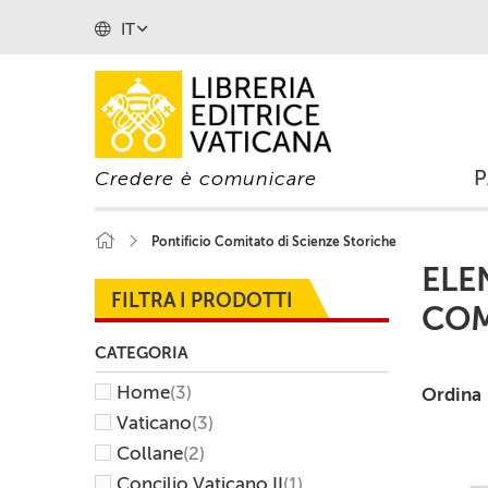
IT
Credere è comunicare
Pontificio Comitato di Scienze Storiche
ELE
FILTRA I PRODOTTI
COM
CATEGORIA
Home
(3)
Ordina
Vaticano
(3)
Collane
(2)
Concilio Vaticano II
(1)