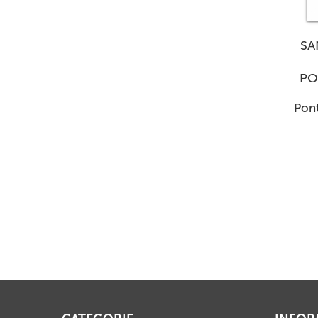
SA
PO
Pont